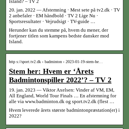
Island? – TV 2
20. jan. 2022 — Afstemning · Mest sete på tv2.dk · TV
2 anbefaler · EM håndbold · TV 2 Lige Nu ·
Sportsresultater · Vejrudsigt · TV-guide …
Herunder kan du stemme på, hvem du mener, der
fortjener titlen som kampens bedste dansker mod
Island.
http s://sport.tv2.dk › badminton › 2023-01-19-stem-he…
Stem her: Hvem er ‘Årets
Badmintonspiller 2022’? – TV 2
19. jan. 2023 — Viktor Axelsen: Vinder af VM, EM,
All England, World Tour Finals … En afstemning for
alle via www.badminton.dk og sport.tv2.dk (flest …
Hvem leverede årets største badmintonpræstation(er) i
2022?