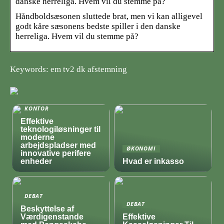
danske herreliga. Hvem vil du stemme på?
Håndboldsæsonen sluttede brat, men vi kan alligevel
godt kåre sæsonens bedste spiller i den danske
herreliga. Hvem vil du stemme på?
Keywords: em tv2 dk afstemning
KONTOR
Effektive
teknologiløsninger til
moderne
arbejdspladser med
ØKONOMI
innovative perifere
enheder
Hvad er inkasso
DEBAT
DEBAT
Beskyttelse af
Værdigenstande
Effektive