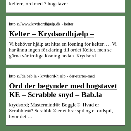
keltere, ord med 7 bogstaver
http s://www.krydsordhjælp.dk › kelter
Kelter – Krydsordhjælp –
Vi behöver hjälp att hitta en lösning för kelter. … Vi
har ännu ingen förklaring till ordet Kelter, men se
gärna vår troliga lösning nedan. Krydsord …
http s://da.bab.la › krydsord-hjælp › der-starter-med
Ord der begynder med bogstavet
KE – Scrabble snyd – Bab.la
krydsord; Mastermind®; Boggle®. Hvad er
Scrabble®? Scrabble® er et brætspil og et ordspil,
hvor det …