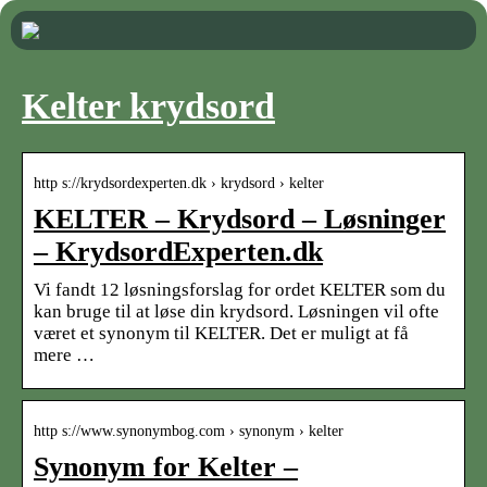
Kelter krydsord
http s://krydsordexperten.dk › krydsord › kelter
KELTER – Krydsord – Løsninger
– KrydsordExperten.dk
Vi fandt 12 løsningsforslag for ordet KELTER som du
kan bruge til at løse din krydsord. Løsningen vil ofte
været et synonym til KELTER. Det er muligt at få
mere …
http s://www.synonymbog.com › synonym › kelter
Synonym for Kelter –