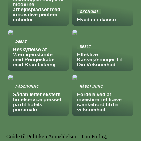
moderne
arbejdspladser med
ØKONOMI
innovative perifere
enheder
Hvad er inkasso
DEBAT
DEBAT
Beskyttelse af
Værdigenstande
Effektive
med Pengeskabe
Kasseløsninger Til
med Brandsikring
Din Virksomhed
RÅDGIVNING
RÅDGIVNING
Sådan letter ekstern
Fordele ved at
hotelservice presset
investere i et hæve
på dit hotels
sænkebord til din
personale
virksomhed
Guide til Politiken Anmeldelser – Uro Forlag,