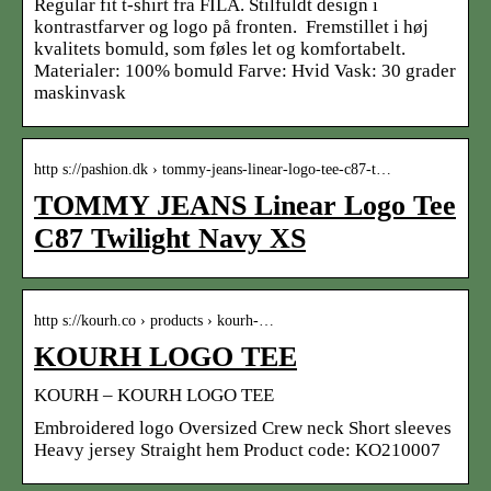
Regular fit t-shirt fra FILA. Stilfuldt design i
kontrastfarver og logo på fronten. Fremstillet i høj
kvalitets bomuld, som føles let og komfortabelt.
Materialer: 100% bomuld Farve: Hvid Vask: 30 grader
maskinvask
http s://pashion.dk › tommy-jeans-linear-logo-tee-c87-t…
TOMMY JEANS Linear Logo Tee
C87 Twilight Navy XS
http s://kourh.co › products › kourh-…
KOURH LOGO TEE
KOURH – KOURH LOGO TEE
Embroidered logo Oversized Crew neck Short sleeves
Heavy jersey Straight hem Product code: KO210007