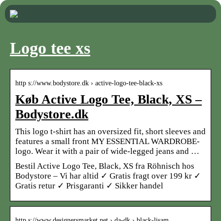
Logo tee xs
http s://www.bodystore.dk › active-logo-tee-black-xs
Køb Active Logo Tee, Black, XS –
Bodystore.dk
This logo t-shirt has an oversized fit, short sleeves and
features a small front MY ESSENTIAL WARDROBE-
logo. Wear it with a pair of wide-legged jeans and …
Bestil Active Logo Tee, Black, XS fra Röhnisch hos
Bodystore – Vi har altid ✓ Gratis fragt over 199 kr ✓
Gratis retur ✓ Prisgaranti ✓ Sikker handel
http s://www.designersmarket.net › da-dk › black-lisam…