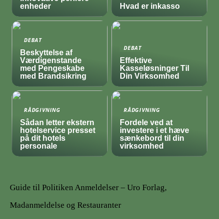
enheder
Hvad er inkasso
DEBAT
DEBAT
Beskyttelse af
Værdigenstande
Effektive
med Pengeskabe
Kasseløsninger Til
med Brandsikring
Din Virksomhed
RÅDGIVNING
RÅDGIVNING
Sådan letter ekstern
Fordele ved at
hotelservice presset
investere i et hæve
på dit hotels
sænkebord til din
personale
virksomhed
Guide til Politiken Anmeldelser – Uro Forlag,
Madanmeldelse og Restauranter